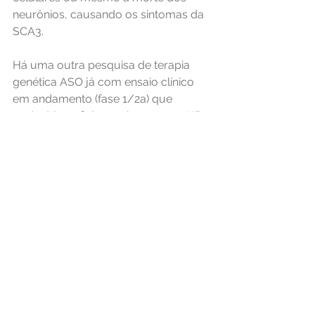
neurônios, causando os sintomas da 
SCA3.
Há uma outra pesquisa de terapia 
genética ASO já com ensaio clínico 
em andamento (fase 1/2a) que 
poderá beneficiar pacientes com HD 
(Doença de Huntington), ataxia SCA1 
e ataxia SCA3 (todas são PolyQ, 
causadas por expansões de 
repetições  CAG em genes diferentes). 
Trata-se do ensaio VO659 da Vico 
Therapeutics.  
Veja 
https://en.hdbuzz.net/398?
fbclid=IwZXh0bgNhZW0CMTEAAR2q
FmBseckkImgJHGSqtDcAdjBHc0EeR
zC8OnXkZawVrLQnHDfiFKdbKuI_aem
_s9MtHuEzLJ6plGyuooOF2w