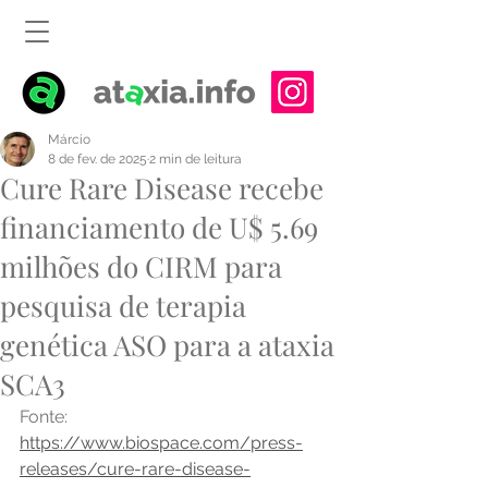
Márcio
8 de fev. de 2025
2 min de leitura
Cure Rare Disease recebe
financiamento de U$ 5.69
milhões do CIRM para
pesquisa de terapia
genética ASO para a ataxia
SCA3
Fonte: 
https://www.biospace.com/press-
releases/cure-rare-disease-