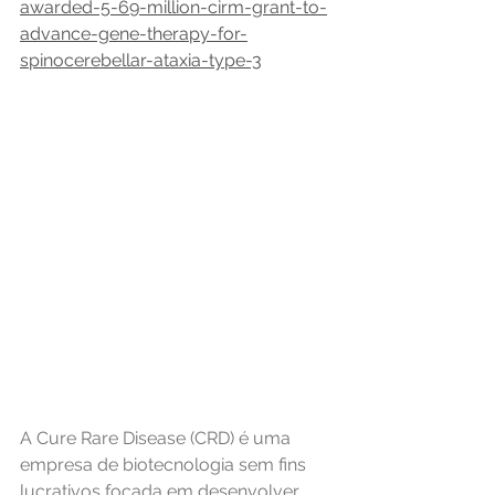
awarded-5-69-million-cirm-grant-to-
advance-gene-therapy-for-
spinocerebellar-ataxia-type-3
A Cure Rare Disease (CRD) é uma 
empresa de biotecnologia sem fins 
lucrativos focada em desenvolver 