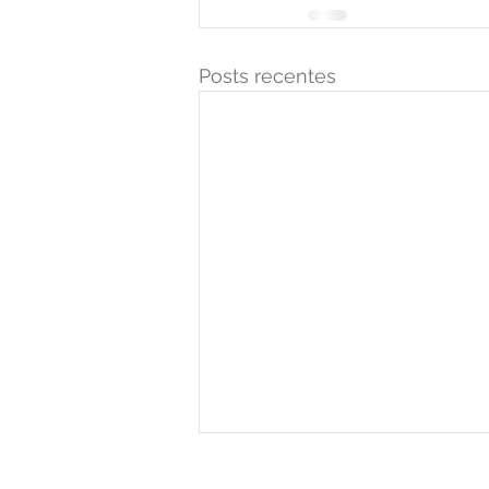
Posts recentes
Ataxia.info
©2025
POL