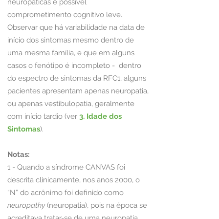
neuropáticas e possível
comprometimento cognitivo leve.
Observar que há variabilidade na data de
início dos sintomas mesmo dentro de
uma mesma família, e que em alguns
casos o fenótipo é incompleto - dentro
do
espectro de sintomas da RFC1, alguns
pacientes apresentam apenas neuropatia,
ou apenas vestibulopatia, geralmente
com início tardio (ver
3. Idade dos
Sintomas
).
Notas:
1 - Quando a síndrome CANVAS foi
descrita clinicamente, nos anos 2000, o
“N” do acrônimo foi definido como
neuropathy
(neuropatia), pois na época se
acreditava tratar-se de uma neuropatia