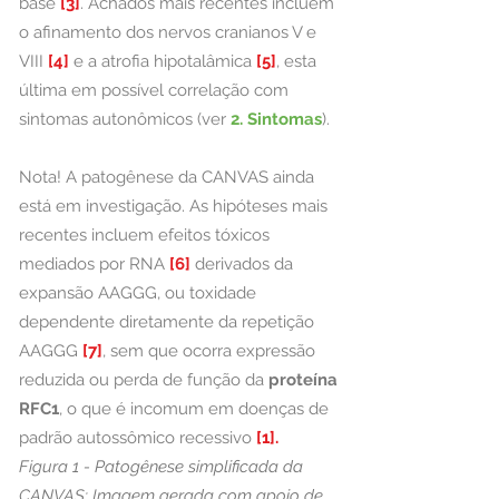
base
[3]
. Achados mais recentes incluem
o afinamento dos nervos cranianos V e
VIII
[4]
e a atrofia hipotalâmica
[5]
, esta
última em possível correlação com
sintomas autonômicos (ver
2. Sintomas
).
Nota! A patogênese da CANVAS ainda
está em investigação. As hipóteses mais
recentes incluem efeitos tóxicos
mediados por RNA
[6]
derivados da
expansão AAGGG, ou toxidade
dependente diretamente da repetição
AAGGG
[7]
, sem que ocorra expressão
reduzida ou perda de função da
proteína
RFC1
,
o que é incomum em doenças de
padrão autossômico recessivo
[1].
Figura 1 - Patogênese simplificada da
CANVAS: Imagem gerada com apoio de