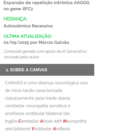
Expansão de repetição intrônica AAGGG
no gene
RFC1
HERANÇA:
Autossômica Recessiva
ÚLTIMA ATUALIZAÇÃO:
01/09/2025 por Márcio Galvão
Conteúdo gerado com apoio de IA Generativa,
revisado pelo autor.
1. SOBRE A CANVAS
CANVAS é uma doença neurológica rara,
de início tardio caracterizado
classicamente pela tríade ataxia
cerebelar, neuropatia sensitiva e
arreflexia vestibular bilateral (do
inglês
C
erebellar
A
taxia with
N
europathy
and bilateral
V
estibular
A
reflexia